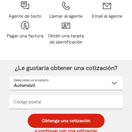
Agente de texto
Llamar al agente
Email al agente
Pagar una factura
Obtén una tarjeta
de identificación
¿Le gustaría obtener una cotización?
Seleccione un producto
Seleccione
un
nombre
de
producto
del
Código postal
Ingresa
Ingresa
_____
menú
un
un
desplegable
código
código
postal
postal
Obtenga una cotización
de
de
5
5
o continuar con una cotización