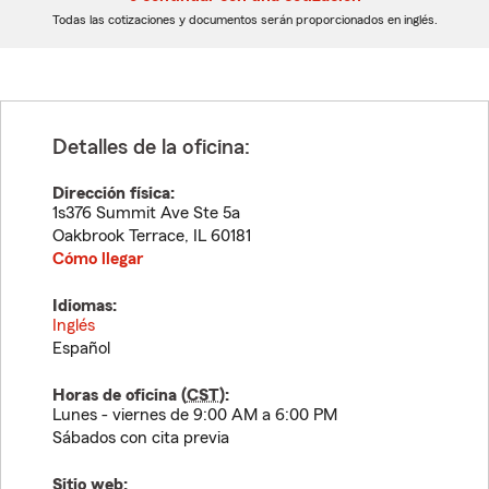
dígitos
dígitos
Todas las cotizaciones y documentos serán proporcionados en inglés.
Detalles de la oficina:
Dirección física:
1s376 Summit Ave Ste 5a
Oakbrook Terrace
,
IL
60181
Cómo llegar
Idiomas:
Inglés
Español
Horas de oficina (
CST
):
Lunes - viernes de 9:00 AM a 6:00 PM
Sábados con cita previa
Sitio web: