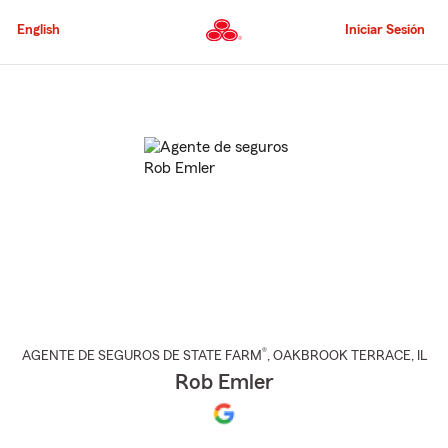
Pasar
al
English
Iniciar Sesión
contenido
principal
Comienzo
del
contenido
principal
®
AGENTE DE SEGUROS DE STATE FARM
,
OAKBROOK TERRACE
, IL
Rob Emler