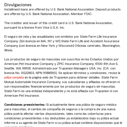
Divulgaciones
Installment loans are offered by U.S. Bank National Association. Deposit products
are offered by U.S. Bank National Association. Member FDIC.
The creditor and issuer of this credit card is U.S. Bank National Association,
pursuant to a license from Visa U.S.A. Inc.
El seguro de vida y las anualidades son emitidos por State Farm Life Insurance
Company. (Sin licencia en MA, NY y WI) State Farm Life and Accident Assurance
Company (con licencia en New York y Wisconsin) Oficinas centrales, Bloomington,
Illinois.
Los productos de seguro de mascotas son suscritos en los Estados Unidos por
American Pet Insurance Company y ZPIC Insurance Company, 6100-4th Ave S,
Seattle, WA 98108. Administrado por Trupanion Managers USA, Inc. (CA: con
licencia No. 0G22803, NPN 9588590). Se aplican términos y condiciones, revise la
póliza completa
en la página web de Trupanion para obtener detalles. State Farm
Mutual Automobile Insurance Company, sus subsidiarias y afiliadas no ofrecen ni
son responsables financieramente por los productos de seguro de mascotas.
State Farm es una entidad independiente y no está afiliada con Trupanion ni con
American Pet Insurance.
Condiciones preexistentes:
Si actualmente tiene una póliza de seguro médico
para mascotas, el cambio de compañía de seguros o la compra de una nueva
póliza podría afectar ciertas disposiciones, tales como las coberturas para
condiciones preexistentes o los deducibles ya establecidos bajo su póliza actual.
Informe a su agente de State Farm si su póliza actual contiene disposiciones que le