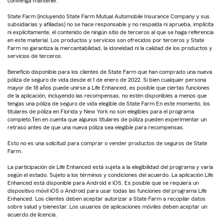
convenga mantener.
State Farm (incluyendo State Farm Mutual Automobile Insurance Company y sus
subsidiarias y afiliadas) no se hace responsable y no respalda ni aprueba, implícita
ni explícitamente, el contenido de ningún sitio de terceros al que se haga referencia
en este material. Los productos y servicios son ofrecidos por terceros y State
Farm no garantiza la mercantabilidad, la idoneidad ni la calidad de los productos y
servicios de terceros.
Beneficio disponible para los clientes de State Farm que han comprado una nueva
póliza de seguro de vida desde el 1 de enero de 2022. Si bien cualquier persona
mayor de 18 años puede unirse a Life Enhanced, es posible que ciertas funciones
de la aplicación, incluyendo las recompensas, no estén disponibles a menos que
tengas una póliza de seguro de vida elegible de State Farm.En este momento, los
titulares de póliza en Florida y New York no son elegibles para el programa
completo.Ten en cuenta que algunos titulares de póliza pueden experimentar un
retraso antes de que una nueva póliza sea elegible para recompensas.
Esto no es una solicitud para comprar o vender productos de seguros de State
Farm.
La participación de Life Enhanced está sujeta a la elegibilidad del programa y varía
según el estado. Sujeto a los términos y condiciones del acuerdo. La aplicación Life
Enhanced está disponible para Android e iOS. Es posible que se requiera un
dispositivo móvil iOS o Android para usar todas las funciones del programa Life
Enhanced. Los clientes deben aceptar autorizar a State Farm a recopilar datos
sobre salud y bienestar. Los usuarios de aplicaciones móviles deben aceptar un
acuerdo de licencia.